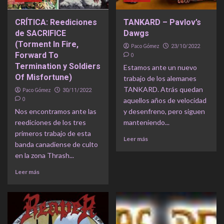
CRÍTICA: Reediciones
TANKARD – Pavlov’s
de SACRIFICE
Dawgs
(Torment In Fire,
Paco Gómez
23/10/2022
Forward To
0
Termination y Soldiers
Estamos ante un nuevo
Of Misfortune)
trabajo de los alemanes
TANKARD. Atrás quedan
Paco Gómez
30/11/2022
0
aquellos años de velocidad
Nos encontramos ante las
y desenfreno, pero siguen
reediciones de los tres
manteniendo...
primeros trabajo de esta
Leer más
banda canadiense de culto
en la zona Thrash...
Leer más