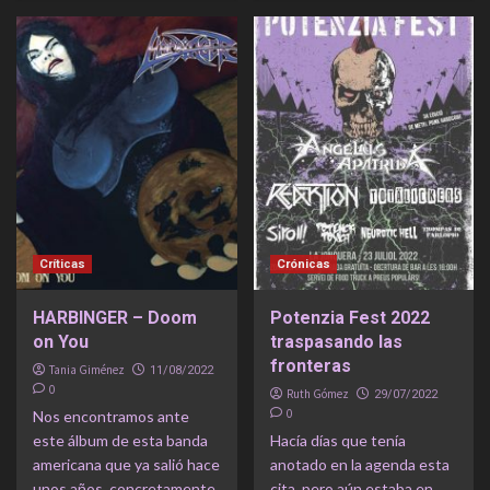
Críticas
Crónicas
HARBINGER – Doom
Potenzia Fest 2022
on You
traspasando las
fronteras
Tania Giménez
11/08/2022
0
Ruth Gómez
29/07/2022
0
Nos encontramos ante
este álbum de esta banda
Hacía días que tenía
americana que ya salió hace
anotado en la agenda esta
unos años, concretamente
cita, pero aún estaba en