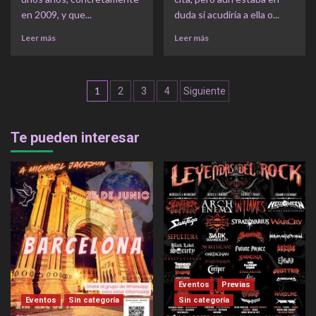
en 2009, y que...
duda si acudiría a ella o...
Leer más
Leer más
Navegación
1
2
3
4
Siguiente
de
entradas
Te pueden interesar
Eventos
Previas
Eventos
Sin categoría
Sin categoría