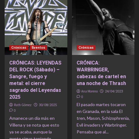
Crónicas
Eventos
Crónicas
CRÓNICAS: LEYENDAS
CRÓNICA:
DEL ROCK (Sábado) –
WARBRINGER,
Sangre, fuego y
cabezas de cartel en
metal: el cierre
una noche de Thrash
sagrado del Leyendas
Ana Moreno
24/04/2023
2025
0
El pasado martes tocaron
Ruth Gómez
30/08/2025
0
en Granada, en la sala El
Amanece un día más en
tren, Mason, Schizophrenia,
Villena y se nota que esto
Evil invaders y Warbringer.
ya se acaba, aunque la
Pensaba que al...
gente sigue teniendo