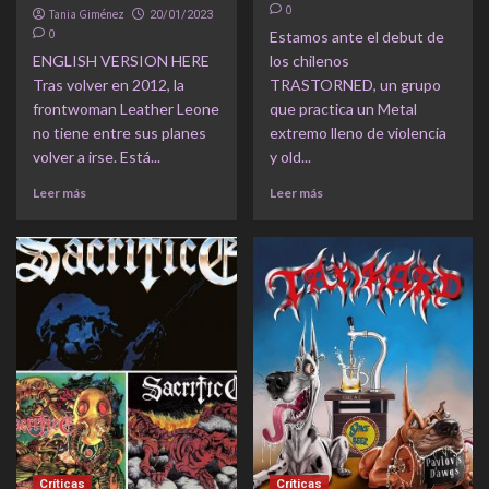
0
Tania Giménez
20/01/2023
0
Estamos ante el debut de
ENGLISH VERSION HERE
los chilenos
Tras volver en 2012, la
TRASTORNED, un grupo
frontwoman Leather Leone
que practica un Metal
no tiene entre sus planes
extremo lleno de violencia
volver a irse. Está...
y old...
Leer más
Leer más
Críticas
Críticas