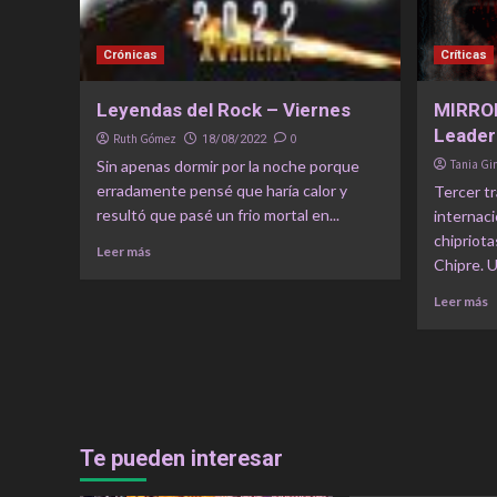
Crónicas
Críticas
Leyendas del Rock – Viernes
MIRROR
Leader
Ruth Gómez
0
18/08/2022
Sin apenas dormir por la noche porque
Tania G
erradamente pensé que haría calor y
Tercer tr
resultó que pasé un frio mortal en...
internaci
chipriota
Leer más
Chipre. U
Leer más
Te pueden interesar