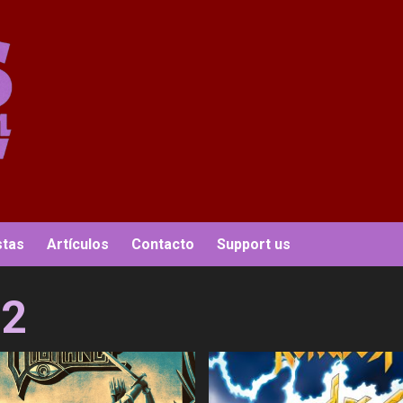
stas
Artículos
Contacto
Support us
22