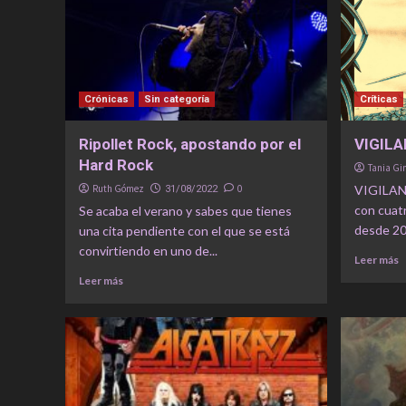
Crónicas
Sin categoría
Críticas
Ripollet Rock, apostando por el
VIGILA
Hard Rock
Tania G
Ruth Gómez
0
VIGILANC
31/08/2022
con cuatr
Se acaba el verano y sabes que tienes
desde 200
una cita pendiente con el que se está
convirtiendo en uno de...
Leer más
Leer más