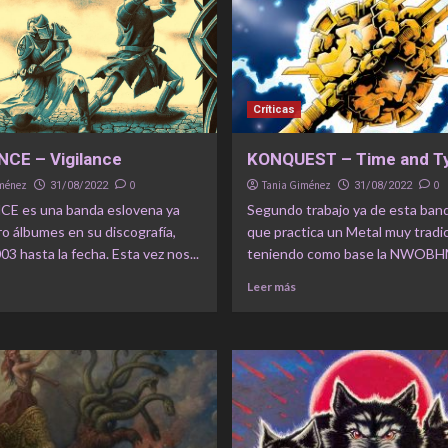
Críticas
NCE – Vigilance
KONQUEST – Time and T
iménez
0
Tania Giménez
0
31/08/2022
31/08/2022
E es una banda eslovena ya
Segundo trabajo ya de esta banda
o álbumes en su discografía,
que practica un Metal muy tradic
3 hasta la fecha. Esta vez nos...
teniendo como base la NWOBHM 
Leer más