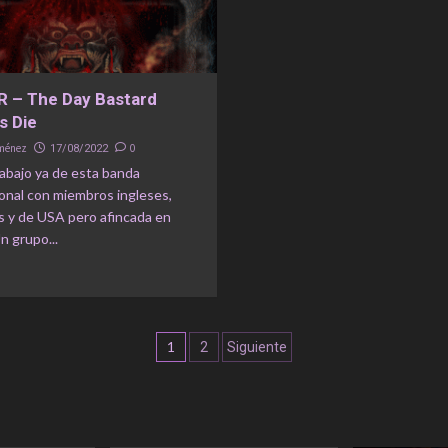
 – The Day Bastard
s Die
iménez
0
17/08/2022
abajo ya de esta banda
onal con miembros ingleses,
s y de USA pero afincada en
n grupo...
Navegación
1
2
Siguiente
de
entradas