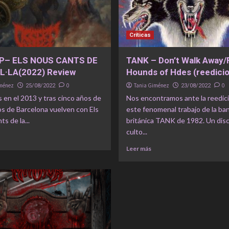
Críticas
P– ELS NOUS CANTS DE
TANK – Don’t Walk Away/F
IL·LA(2022) Review
Hounds of Hdes (reedici
iménez
0
Tania Giménez
0
25/08/2022
23/08/2022
 en el 2013 y tras cinco años de
Nos encontramos ante la reedic
os de Barcelona vuelven con Els
este fenomenal trabajo de la ba
s de la...
británica TANK de 1982. Un dis
culto...
Leer más