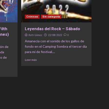
Crónicas
Sin categoría
ilth
Leyendas del Rock – Sábado
ones)
Ruth Gómez
0
22/08/2022
Amanecía con el sonido de los gallos de
fondo en el Camping Sombra el tercer día
ión de
para mi de festival....
nda
co de
Leer más