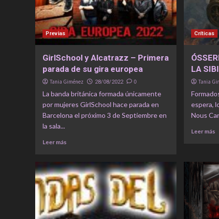
Previas
Críticas
GirlSchool y Alcatrazz – Primera
ÓSSER
parada de su gira europea
LA SIB
Tania Giménez
0
Tania G
28/08/2022
La banda británica formada únicamente
Formados
por mujeres GirlSchool hace parada en
espera, l
Barcelona el próximo 3 de Septiembre en
Nous Cant
la sala...
Leer más
Leer más