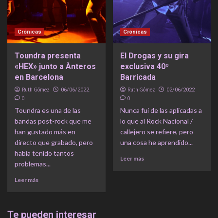
Crónicas
Crónicas
Toundra presenta
El Drogas y su gira
«HEX» junto a Ànteros
exclusiva 40º
en Barcelona
Barricada
Ruth Gómez
Ruth Gómez
06/06/2022
02/06/2022
0
0
Toundra es una de las
Nunca fui de las aplicadas a
bandas post-rock que me
lo que al Rock Nacional /
han gustado más en
callejero se refiere, pero
directo que grabado, pero
una cosa he aprendido...
había tenido tantos
Leer más
problemas...
Leer más
Te pueden interesar