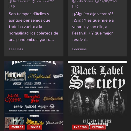
Ruth Gómez
Ruth Gómez
22/06/2022
14/06/2022
0
0
Son tiempos dificiles y
¡¡Alguien dijo verano??
aunque pensemos que
¡¡Siii!! Y es que huele a
todo ha vuelto a la
verano, y con ello, a
normalidad, los coleteos de
Festival! ¿ Y que mejor
una pandemia, la guerra...
festival...
Leer más
Leer más
Eventos
Previas
Eventos
Previas