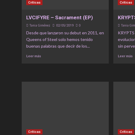
Críticas
Críticas
LVCIFYRE – Sacrament (EP)
KRYPTS
Tania Giménez
0
Tania Gi
02/05/2019
Desde que lanzaron su debut en 2011, en
KRYPTS e
Queens of Steel solo hemos tenido
evolucion
buenas palabras que decir de los...
sin perver
Leer más
Leer más
Críticas
Críticas