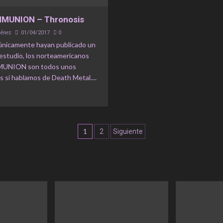
MUNION – Thronosis
ménez
0
01/04/2017
nicamente hayan publicado un
 estudio, los norteamericanos
NION son todos unos
 si hablamos de Death Metal....
Navegación
1
2
Siguiente
de
entradas