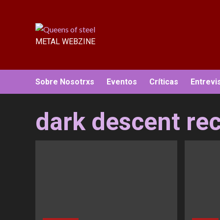
Saltar
al
contenido
METAL WEBZINE
Sobre Nosotrxs
Eventos
Críticas
Entrevi
dark descent re