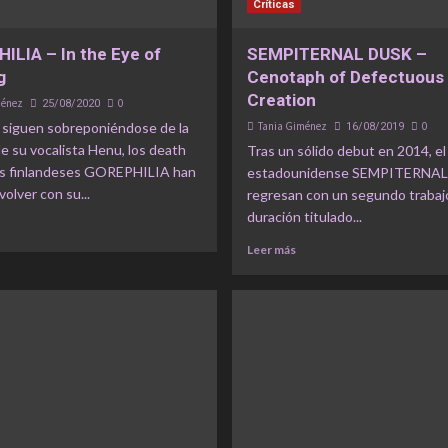
Críticas
ILIA – In the Eye of
SEMPITERNAL DUSK –
g
Cenotaph of Defectuous
Creation
ménez
0
25/08/2020
 siguen sobreponiéndose de la
Tania Giménez
0
16/08/2019
e su vocalista Henu, los death
Tras un sólido debut en 2014, el
s finlandeses GOREPHILIA han
estadounidense SEMPITERNA
volver con su...
regresan con un segundo trabajo
duración titulado...
Leer más