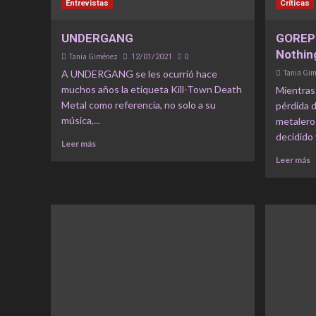
Entrevistas
Críticas
UNDERGANG
GOREPH
Nothin
Tania Giménez
0
12/01/2021
A UNDERGANG se les ocurrió hace
Tania Gi
muchos años la etiqueta Kill-Town Death
Mientras
Metal como referencia, no solo a su
pérdida d
música,...
metalero
decidido 
Leer más
Leer más