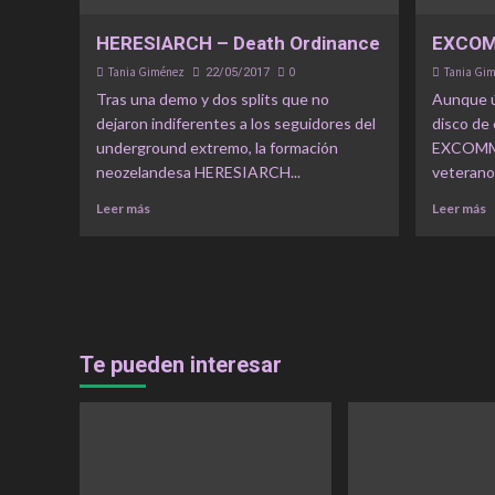
HERESIARCH – Death Ordinance
EXCOM
Tania Giménez
0
Tania Gi
22/05/2017
Tras una demo y dos splits que no
Aunque ú
dejaron indiferentes a los seguidores del
disco de
underground extremo, la formación
EXCOMMU
neozelandesa HERESIARCH...
veteranos
Leer más
Leer más
Te pueden interesar