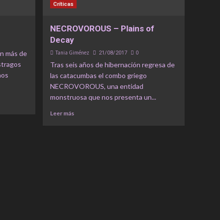
Críticas
NECROVOROUS – Plains of
Decay
n más de
Tania Giménez
0
21/08/2017
stragos
Tras seis años de hibernación regresa de
nos
las catacumbas el combo griego
NECROVOROUS, una entidad
monstruosa que nos presenta un...
Leer más