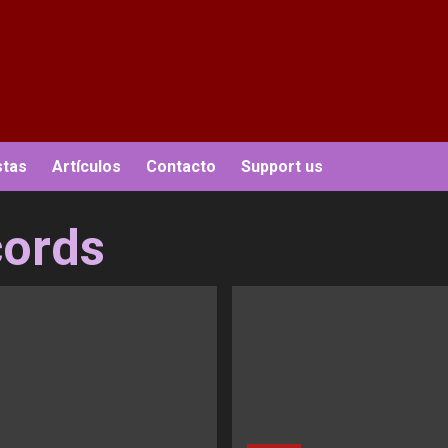
stas
Artículos
Contacto
Support us
cords