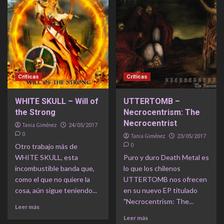
Críticas
Críticas
WHITE SKULL – Will of
UTTERTOMB –
the Strong
Necrocentrism: The
Necrocentrist
Tania Giménez
24/05/2017
0
Tania Giménez
23/05/2017
0
Otro trabajo más de
WHITE SKULL, esta
Puro y duro Death Metal es
incombustible banda que,
lo que los chilenos
como el que no quiere la
UTTERTOMB nos ofrecen
cosa, aún sigue teniendo...
en su nuevo EP titulado
"Necrocentrism: The...
Leer más
Leer más