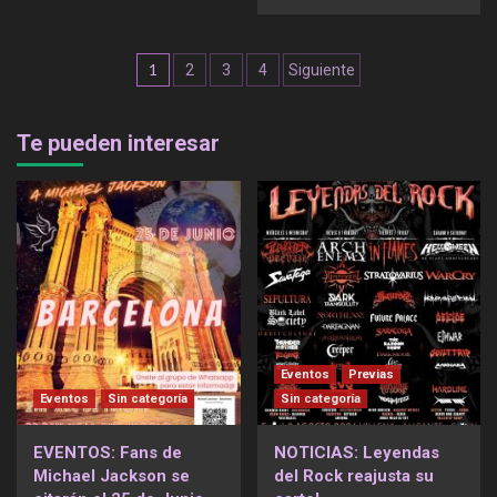
Navegación
1
2
3
4
Siguiente
de
entradas
Te pueden interesar
Eventos
Previas
Eventos
Sin categoría
Sin categoría
EVENTOS: Fans de
NOTICIAS: Leyendas
Michael Jackson se
del Rock reajusta su