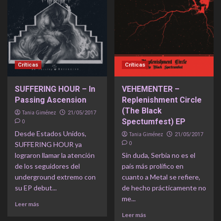
Críticas
Críticas
SUFFERING HOUR – In
VEHEMENTER –
Passing Ascension
Replenishment Circle
(The Black
Tania Giménez
21/05/2017
Spectumfest) EP
0
Desde Estados Unidos,
Tania Giménez
21/05/2017
0
SUFFERING HOUR ya
lograron llamar la atención
Sin duda, Serbia no es el
de los seguidores del
país más prolífico en
underground extremo con
cuanto a Metal se refiere,
su EP debut...
de hecho prácticamente no
me...
Leer más
Leer más