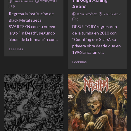
Through Aching
Tania Giménez
22/05/2017
Aeons
0
Regresa la institución de
Tania Giménez
21/05/2017
0
Black Metal sueca
SVARTSYN con su nuevo
DESULTORY regresaron
largo “In Death”, segundo
de la tumba en 2010 con
álbum de la formación con...
“Counting our Scars”, su
primera obra desde que en
Leer más
1996 lanzaran el...
Leer más