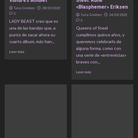
Vulture’s Amulet
Steel: Rune
«Blasphemer» Eriksen
Tania Giménez
28/03/2020
0
Tania Giménez
24/03/2020
0
LADY BEAST creo que es
una de las bandas que, a
Queens of Steel
punto de sacar ahora su
cumplimos quince años, y
cuarto álbum, más han...
queremos celebrarlo de
alguna forma, como con
Leer más
una serie de «entrevistas»
breves con...
Leer más