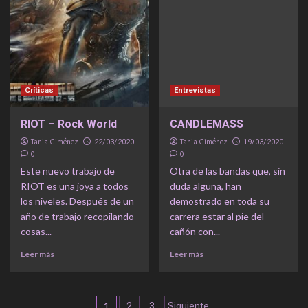
Críticas
Entrevistas
RIOT – Rock World
CANDLEMASS
Tania Giménez
Tania Giménez
22/03/2020
19/03/2020
0
0
Este nuevo trabajo de
Otra de las bandas que, sin
RIOT es una joya a todos
duda alguna, han
los niveles. Después de un
demostrado en toda su
año de trabajo recopilando
carrera estar al pie del
cosas...
cañón con...
Leer más
Leer más
Navegación
1
2
3
Siguiente