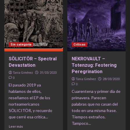
Sin categoría
Críticas
SÖLICITÖR – Spectral
NEKROVAULT –
Devastation
Totenzug: Festering
Peregrination
Tania Giménez
31/03/2020
0
Tania Giménez
28/03/2020
0
El pasado 2019 ya
hablamos de ellos,
Cuarentena y primer día de
reseñamos el EP de los
primavera. Parecen
norteamericanos
palabras que no casan del
SÖLICITÖR, y recuerdo
todo en una misma frase.
que cerré esa crítica...
Tiempos extraños.
Tampoco...
Leer más