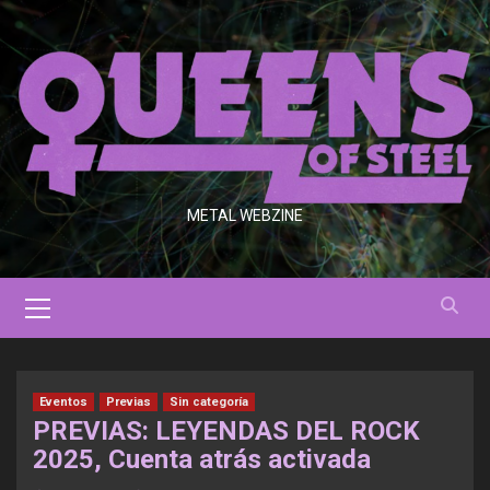
Saltar
al
contenido
METAL WEBZINE
Menú
primario
Eventos
Previas
Sin categoría
PREVIAS: LEYENDAS DEL ROCK
2025, Cuenta atrás activada