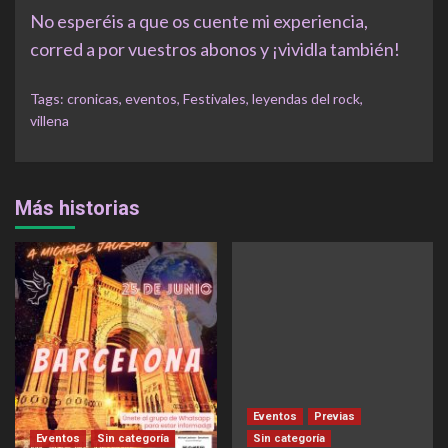
No esperéis a que os cuente mi experiencia,
corred a por vuestros abonos y ¡vividla también!
Tags:
cronicas
,
eventos
,
Festivales
,
leyendas del rock
,
villena
Más historias
Eventos
Previas
Eventos
Sin categoría
Sin categoría