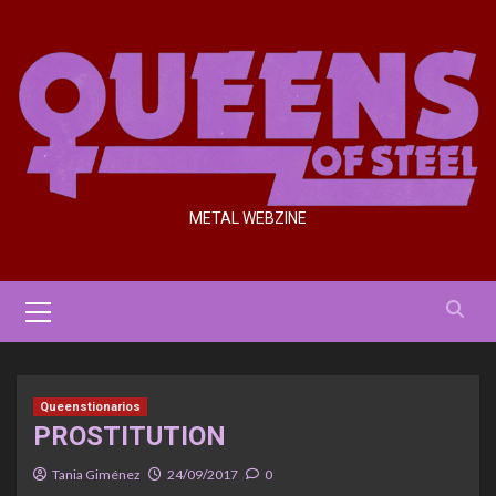
Saltar
al
contenido
METAL WEBZINE
Menú
primario
Queenstionarios
PROSTITUTION
Tania Giménez
24/09/2017
0