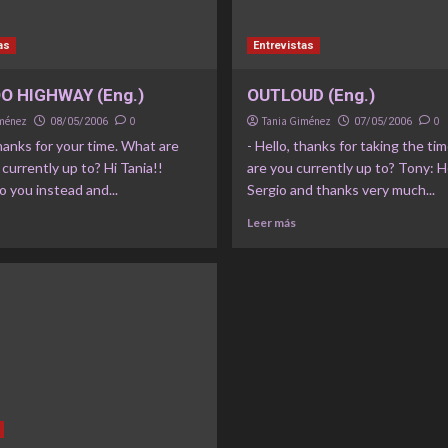
as
Entrevistas
O HIGHWAY (Eng.)
OUTLOUD (Eng.)
iménez
0
Tania Giménez
0
08/05/2006
07/05/2006
thanks for your time. What are
- Hello, thanks for taking the ti
currently up to? Hi Tania!!
are you currently up to? Tony: H
 you instead and...
Sergio and thanks very much...
Leer más