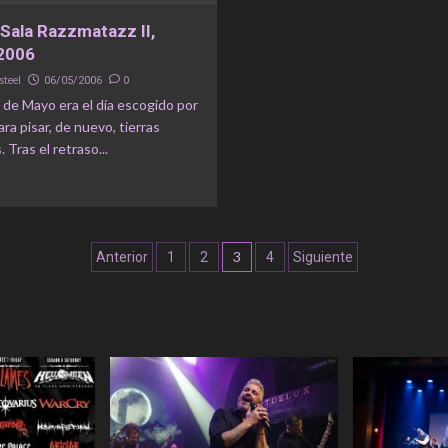
Sala Razzmatazz II,
2006
steel
0
06/05/2006
 de Mayo era el día escogido por
ara pisar, de nuevo, tierras
 Tras el retraso...
Navegación
3
Anterior
1
2
4
Siguiente
de
entradas