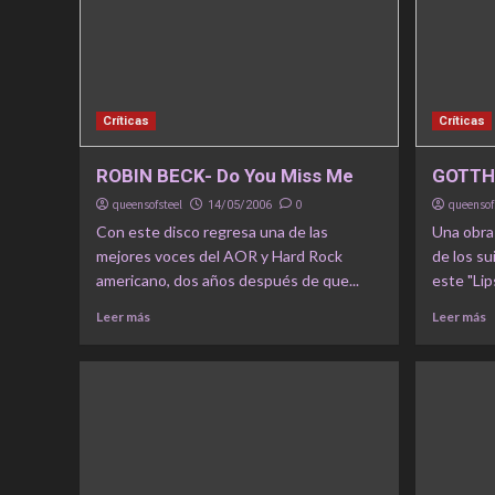
Críticas
Críticas
ROBIN BECK- Do You Miss Me
GOTTHA
queensofsteel
0
queensof
14/05/2006
Con este disco regresa una de las
Una obra
mejores voces del AOR y Hard Rock
de los s
americano, dos años después de que...
este "Lip
Leer más
Leer más