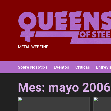
Saltar
al
contenido
METAL WEBZINE
Sobre Nosotrxs
Eventos
Críticas
Entrevi
Mes:
mayo 2006