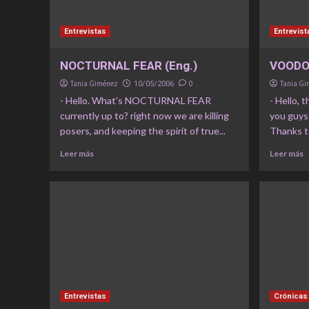
Entrevistas
Entrevist
NOCTURNAL FEAR (Eng.)
VOODO
Tania Giménez
0
Tania G
10/05/2006
- Hello. What's NOCTURNAL FEAR
- Hello, 
currently up to? right now we are killing
you guys 
posers, and keeping the spirit of true...
Thanks to
Leer más
Leer más
Entrevistas
Crónicas