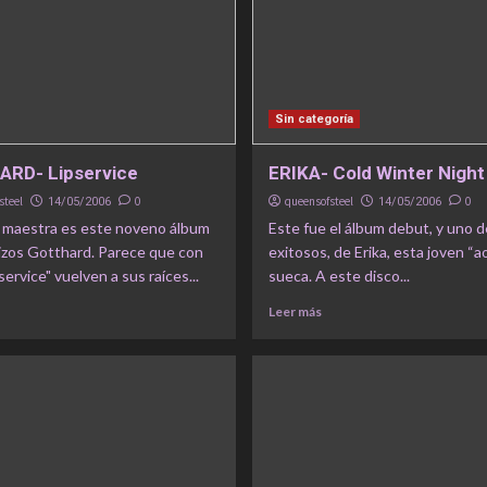
Sin categoría
RD- Lipservice
ERIKA- Cold Winter Night
steel
0
queensofsteel
0
14/05/2006
14/05/2006
 maestra es este noveno álbum
Este fue el álbum debut, y uno d
uizos Gotthard. Parece que con
exitosos, de Erika, esta joven “a
service" vuelven a sus raíces...
sueca. A este disco...
Leer más