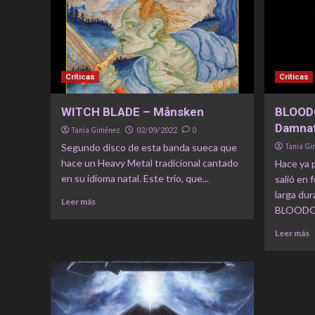
Críticas
Críticas
WITCH BLADE – Månsken
BLOODO
Damnat
Tania Giménez
0
02/09/2022
Segundo disco de esta banda sueca que
Tania G
hace un Heavy Metal tradicional cantado
Hace ya 
en su idioma natal. Este trío, que...
salió en 
larga du
Leer más
BLOODOF
Leer más