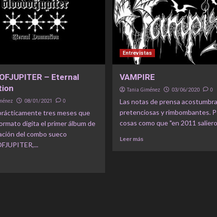
Entrevistas
FJUPITER – Eternal
VAMPIRE
ion
Tania Giménez
0
03/06/2020
iménez
0
Las notas de prensa acostumbra
08/01/2021
pretenciosas y rimbombantes. Pe
prácticamente tres meses que
cosas como que "en 2011 salieron
formato digita el primer álbum de
ración del combo sueco
Leer más
JUPITER,...