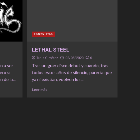
Entrevistas
LETHAL STEEL
Tania Giménez
0
02/03/2020
n a ser
Tras un gran disco debut y cuando, tras
ro si
todos estos años de silencio, parecía que
 de la...
ya ni existían, vuelven los...
Leer más