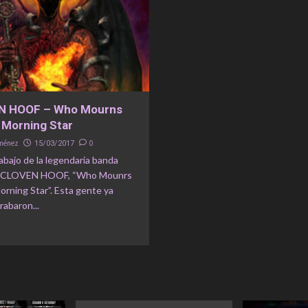
N HOOF – Who Mourns
 Morning Star
iménez
0
15/03/2017
bajo de la legendaria banda
ca CLOVEN HOOF, “Who Mounrs
orning Star”. Esta gente ya
abaron...