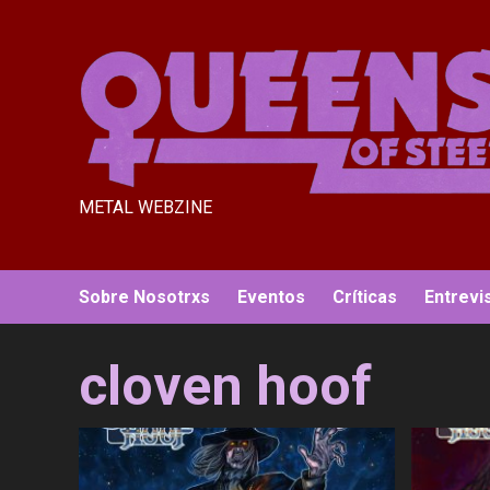
Saltar
al
contenido
METAL WEBZINE
Sobre Nosotrxs
Eventos
Críticas
Entrevi
cloven hoof