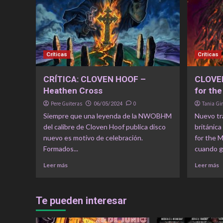
Críticas
Críticas
CRÍTICA: CLOVEN HOOF –
CLOVE
Heathen Cross
for the
Pere Guiteras
0
Tania G
06/05/2024
Siempre que una leyenda de la NWOBHM
Nuevo tra
del calibre de Cloven Hoof publica disco
británi
nuevo es motivo de celebración.
for the M
Formados...
cuando gr
Leer más
Leer más
Te pueden interesar