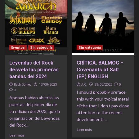
Eventos
Sin categoría
Sin categoría
Leyendas del Rock
CRÍTICA: BALMOG –
desvela las primeras
Covenants of Salt
bandas del 2024
(EP) ENGLISH
Ruth Gómez
A.C.
0
13/08/2023
29/03/2023
0
I should probably preface
Apenas habían abierto las
this with your typical metal
puertas del primer día de
cliche that I don't pay close
su edición del 2023, que la
attention to the recent
organización del Leyendas
developments...
del Rock...
Leer más
Leer más