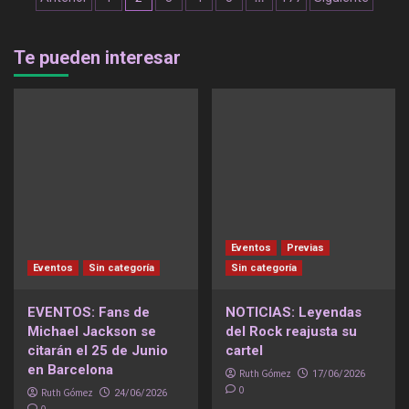
de
entradas
Te pueden interesar
Eventos
Previas
Eventos
Sin categoría
Sin categoría
EVENTOS: Fans de
NOTICIAS: Leyendas
Michael Jackson se
del Rock reajusta su
citarán el 25 de Junio
cartel
en Barcelona
Ruth Gómez
17/06/2026
0
Ruth Gómez
24/06/2026