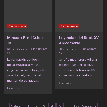
Sin categoría
Sin categoría
Messa y Ered Guldur
Leyendas del Rock XV
￼
Aniversario
Tania Giménez
Ruth Gómez
11/08/2022
30/06/2022
0
0
La formación de doom
Un año más llega a Villena
metal escarlata Messa
el Leyendas del Rock, y
regresan a Barcelona, a la
este año celebran su XV
sala Upload, dentro del
aniversario por todo lo...
margen de su nueva...
Leer más
Leer más
Navegación
2
…
Anterior
1
3
4
5
177
Siguiente