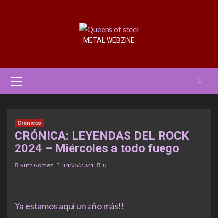
Saltar
al
contenido
METAL WEBZINE
Menú
primario
Crónicas
CRÓNICA: LEYENDAS DEL ROCK
2024 – Miércoles a todo fuego
Ruth Gómez
14/08/2024
0
Ya estamos aquí un año más!!