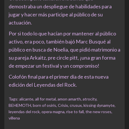
demostraba un despliegue de habilidades para
jugar y hacer más participe al público de su
actuación.
Por si todo lo que hacían por mantener al público
activo, era poco, también bajó Marc Busqué al
público en busca de Noelia, que pidió matrimonio a
su pareja Arkaitz, pre circle pitt, ¡una gran forma
de empezar un festival y un compromiso!
Colofón final para el primer día de esta nueva
edición del Leyendas del Rock.
Tags:
alicante
,
all for metal
,
amon amarth
,
atrocity
,
BEHEMOTH
,
born of osiris
,
Crisix
,
crusux
,
kissing dynamyte
,
leyendas del rock
,
opera magna
,
rise to fall
,
the new roses
,
villena