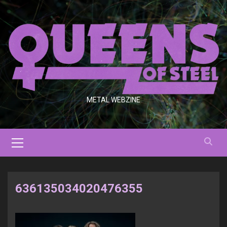
Saltar
al
contenido
METAL WEBZINE
Menú
primario
636135034020476355