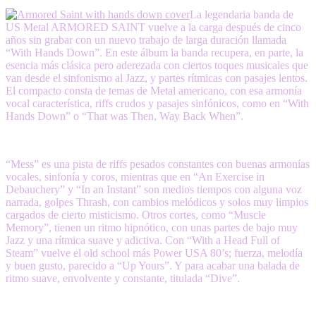
La legendaria banda de
US Metal ARMORED SAINT vuelve a la carga después de cinco
años sin grabar con un nuevo trabajo de larga duración llamada
“With Hands Down”. En este álbum la banda recupera, en parte, la
esencia más clásica pero aderezada con ciertos toques musicales que
van desde el sinfonismo al Jazz, y partes rítmicas con pasajes lentos.
El compacto consta de temas de Metal americano, con esa armonía
vocal característica, riffs crudos y pasajes sinfónicos, como en “With
Hands Down” o “That was Then, Way Back When”.
“Mess” es una pista de riffs pesados constantes con buenas armonías
vocales, sinfonía y coros, mientras que en “An Exercise in
Debauchery” y “In an Instant” son medios tiempos con alguna voz
narrada, golpes Thrash, con cambios melódicos y solos muy limpios
cargados de cierto misticismo. Otros cortes, como “Muscle
Memory”, tienen un ritmo hipnótico, con unas partes de bajo muy
Jazz y una rítmica suave y adictiva. Con “With a Head Full of
Steam” vuelve el old school más Power USA 80’s; fuerza, melodía
y buen gusto, parecido a “Up Yours”. Y para acabar una balada de
ritmo suave, envolvente y constante, titulada “Dive”.