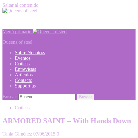
Saltar al contenido
Metal webzine
Menú primario
Queens of steel
Sobre Nosotrxs
Eventos
Críticas
Entrevistas
Artículos
Contacto
Support us
Buscar:
Críticas
ARMORED SAINT – With Hands Down
Tania Giménez
07/06/2015
0