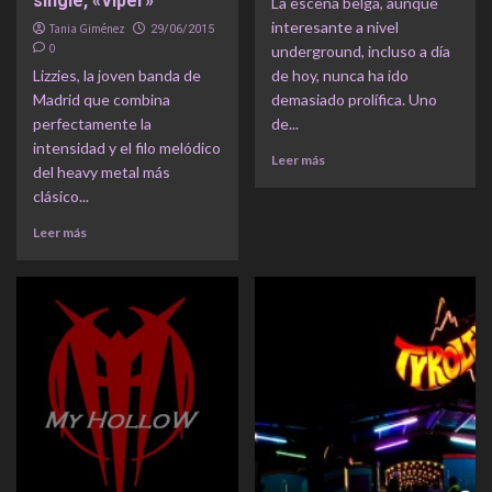
single, «Viper»
La escena belga, aunque
interesante a nivel
Tania Giménez
29/06/2015
0
underground, incluso a día
Lizzies, la joven banda de
de hoy, nunca ha ido
Madrid que combina
demasiado prolífica. Uno
perfectamente la
de...
intensidad y el filo melódico
Leer más
del heavy metal más
clásico...
Leer más