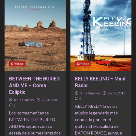
Críticas
Críticas
BETWEEN THE BURIED
KELLY KEELING – Mind
AND ME – Coma
Radio
Ecliptic
Tania Giménez
29/06/2015
0
Tania Giménez
29/06/2015
0
KELLY KEELING es un
Los norteamericanos
músico legendario más
BETWEEN THE BURIED
conocido por ser el
AND ME siguen con su
guitarrista/vocalista de
estela de álbumes lanzados
BATON ROUGE, aunque