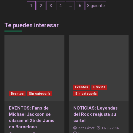
Navegación
1
…
2
3
4
6
Siguiente
de
entradas
Te pueden interesar
Eventos
Previas
Eventos
Sin categoría
Sin categoría
EVENTOS: Fans de
NOTICIAS: Leyendas
Michael Jackson se
del Rock reajusta su
citarán el 25 de Junio
cartel
en Barcelona
Ruth Gómez
17/06/2026