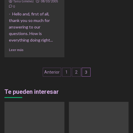
Tania Giménez
08/03/2005
0
- Hello and, first of all,
thank you so much for
answering to our
questions. How is
everything doing right...
Leer más
Navegación
3
Anterior
1
2
de
entradas
Te pueden interesar