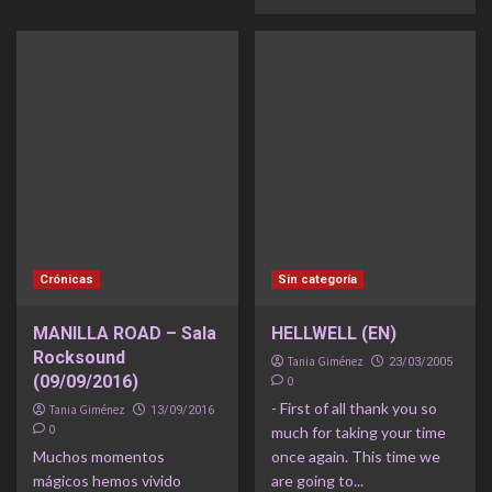
Crónicas
Sin categoría
MANILLA ROAD – Sala
HELLWELL (EN)
Rocksound
Tania Giménez
23/03/2005
(09/09/2016)
0
- First of all thank you so
Tania Giménez
13/09/2016
0
much for taking your time
Muchos momentos
once again. This time we
mágicos hemos vivido
are going to...