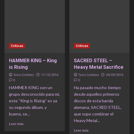
Críticas
Críticas
HAMMER KING – King
SACRED STEEL –
is Rising
Heavy Metal Sacrifice
Tania Giménez
Tania Giménez
11/10/2016
24/09/2016
0
0
HAMMER KING son un
Ha pasado mucho tiempo
grupo desconocido para mí,
desde aquellos primeros
este “King is Rising” es ya
discos de esta banda
su segundo álbum, y
alemana, SACRED STEEL,
bueno, se...
que supo combinar el
Heavy Metal...
Leer más
Leer más