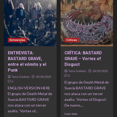
Entrevistas
Críticas
ENTREVISTA:
CRÍTICA: BASTARD
BASTARD GRAVE,
GRAVE – Vortex of
entre el vómito y el
Disgust
Punk
Tania Giménez
24/03/2023
0
Tania Giménez
29/03/2023
0
El grupo de Death Metal de
ENGLISH VERSION HERE
Suecia BASTARD GRAVE
El grupo de Death Metal de
nos ataca con un tercer
Suecia BASTARD GRAVE
asalto, 'Vortex of Disgust'.
nos ataca con un tercer
De nuevo,...
asalto, ‘Vortex of...
Leer más