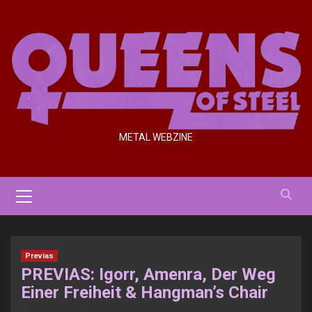
Saltar
al
contenido
METAL WEBZINE
Menú
primario
Previas
PREVIAS: Igorr, Amenra, Der Weg
Einer Freiheit & Hangman’s Chair