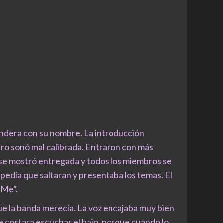
bandera con su nombre. La introducción
ero sonó mal calibrada. Entraron con más
a se mostró entregada y todos los miembros se
 pedía que saltaran y presentaba los temas. El
 Me”.
que la banda merecía. La voz encajaba muy bien
e costara escuchar el bajo, porque cuando lo