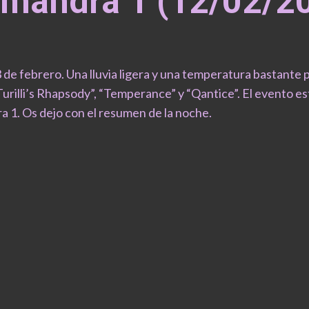
mandra 1 (12/02/2
de febrero. Una lluvia ligera y una temperatura bastante p
urilli’s Rhapsody”, “Temperance” y “Qantice”. El evento es
a 1. Os dejo con el resumen de la noche.