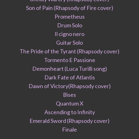
Son of Pain (Rhapsody of Fire cover)
Prometheus
Drum Solo
Il cigno nero
Guitar Solo
The Pride of the Tyrant (Rhapsody cover)
Tormento E Passione
Demonheart (Luca Turilli song)
Dark Fate of Atlantis
Dawn of Victory(Rhapsody cover)
Bises
Quantum X
Ascending to Infinity
Emerald Sword (Rhapsody cover)
Finale