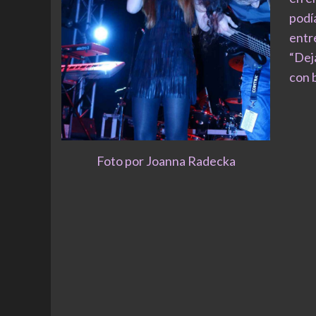
podía
entr
“Deja
con 
Foto por Joanna Radecka