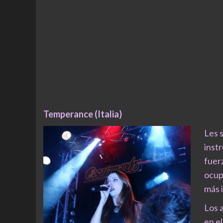
Temperance (Italia)
Les 
inst
fuer
ocupa
más 
Los 
en e