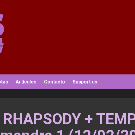
stas
Artículos
Contacto
Support us
S RHAPSODY + TEM