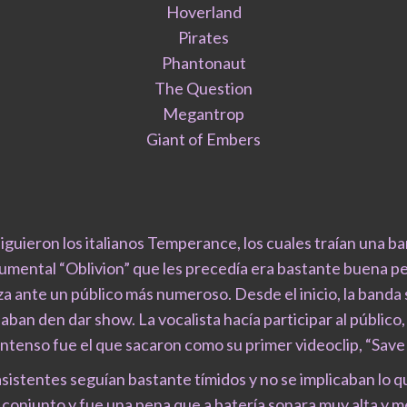
Hoverland
Pirates
Phantonaut
The Question
Megantrop
Giant of Embers
siguieron los italianos Temperance, los cuales traían una 
rumental “Oblivion” que les precedía era bastante buena p
za ante un público más numeroso. Desde el inicio, la band
ban den dar show. La vocalista hacía participar al público,
intenso fue el que sacaron como su primer videoclip, “Save
asistentes seguían bastante tímidos y no se implicaban lo 
l conjunto y fue una pena que a batería sonara muy alta y m