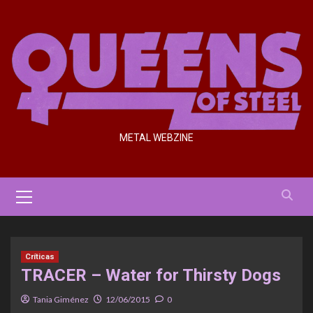
Saltar
al
contenido
METAL WEBZINE
Menú
primario
Críticas
TRACER – Water for Thirsty Dogs
Tania Giménez
12/06/2015
0