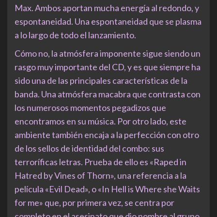
Max. Ambos aportan mucha energía al redondo, y
espontaneidad. Una espontaneidad que se plasma
a lo largo de todo el lanzamiento.
Cómo no, la atmósfera imponente sigue siendo un
rasgo muy importante del CD, y es que siempre ha
sido una de las principales características de la
banda. Una atmósfera macabra que contrasta con
los numerosos momentos pegadizos que
encontramos en su música. Por otro lado, este
ambiente también encaja a la perfección con otro
de los sellos de identidad del combo: sus
terroríficas letras. Prueba de ello es «Raped in
Hatred by Vines of Thorn», una referencia a la
película «Evil Dead», o «In Hell is Where she Waits
for me» que, por primera vez, se centra por
completo en el asesinato que dio nombre al grupo.