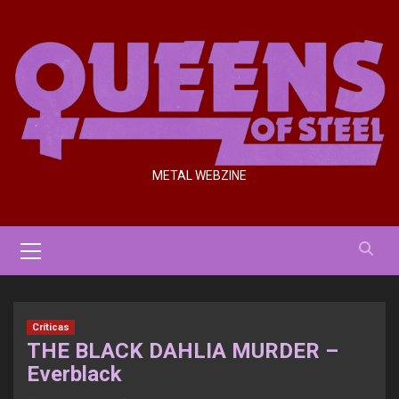
Saltar
al
contenido
METAL WEBZINE
Menú
primario
Críticas
THE BLACK DAHLIA MURDER –
Everblack