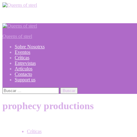
Saltar
al
Metal webzine
contenido
Menú
primario
Queens of steel
Sobre Nosotrxs
Eventos
Críticas
Entrevistas
Artículos
Contacto
Support us
Buscar:
prophecy productions
Críticas