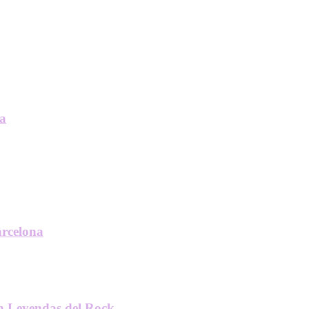
na
rcelona
n Leyendas del Rock