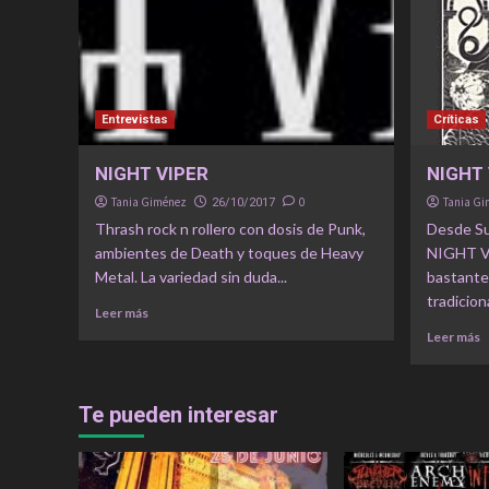
Entrevistas
Críticas
NIGHT VIPER
NIGHT 
Tania Giménez
0
Tania G
26/10/2017
Thrash rock n rollero con dosis de Punk,
Desde Sue
ambientes de Death y toques de Heavy
NIGHT VI
Metal. La variedad sin duda...
bastante 
tradiciona
Leer más
Leer más
Te pueden interesar