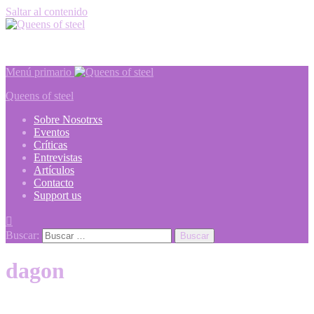
Saltar al contenido
Metal webzine
Menú primario
Queens of steel
Sobre Nosotrxs
Eventos
Críticas
Entrevistas
Artículos
Contacto
Support us
Buscar:
dagon