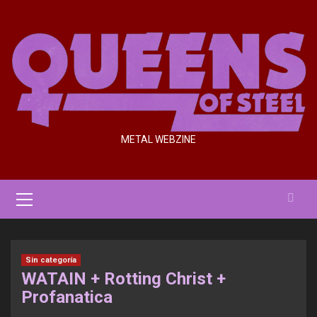
Saltar
al
contenido
METAL WEBZINE
Menú
primario
Sin categoría
WATAIN + Rotting Christ +
Profanatica