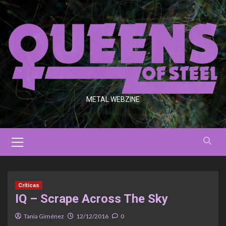
Saltar
al
contenido
METAL WEBZINE
Menú
primario
Críticas
IQ – Scrape Across The Sky
Tania Giménez
12/12/2016
0