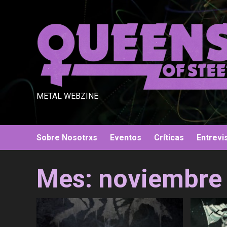
Saltar
al
contenido
METAL WEBZINE
Sobre Nosotrxs
Eventos
Críticas
Entrevi
Mes:
noviembre