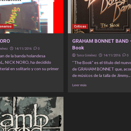
onarios
Críticas
NORO
GRAHAM BONNET BAND 
Book
iménez
0
14/11/2016
man de la banda holandesa
Tania Giménez
0
14/11/2016
L, NICK NORO, ha decidido
“The Book” es el título del nuev
terial en solitario y con su primer
de GRAHAM BONNET que, aco
de músicos de la talla de Jimmy...
Leer más