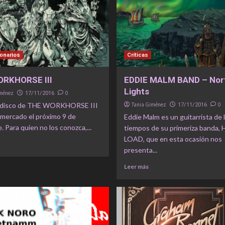
onarios
Críticas
RKHORSE III
EDDIE MALM BAND – Nor
Lights
iménez
0
17/11/2016
r disco de THE WORKHORSE III
Tania Giménez
0
17/11/2016
l mercado el próximo 9 de
Eddie Malm es un guitarrista de 
. Para quien no los conozca,...
tiempos de su primeriza banda,
LOAD, que en esta ocasión nos
presenta...
Leer más