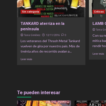
Sin categoría
Críticas
TANKARD aterriza en la
LAMB O
península
Tania G
Tania Giménez
0
Con su nu
12/11/2016
mítica b
Los veteranos del Thrash Metal Tankard
rendir ho
vuelven de gira por nuestro país. Más de
treinta años de recorrido avalan a...
Leer más
Leer más
Te pueden interesar