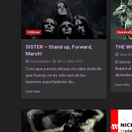
Críticas
Queensti
SISTER – Stand up, Forward,
THE WO
March!
Tania G
Tania Giménez
0
El terce
20/11/2016
llegará a
Creo que a estas alturas no cabe duda de
diciembre
que Suecia, no es solo uno de los
mayores exportadores de...
Leer más
Leer más