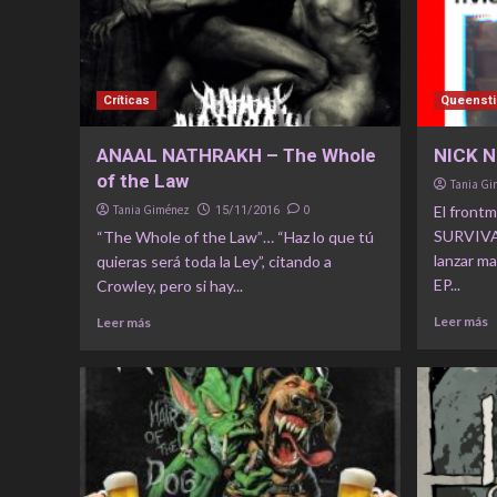
Críticas
Queensti
ANAAL NATHRAKH – The Whole
NICK 
of the Law
Tania G
Tania Giménez
0
El front
15/11/2016
SURVIVA
“The Whole of the Law”… “Haz lo que tú
lanzar ma
quieras será toda la Ley”, citando a
EP...
Crowley, pero si hay...
Leer más
Leer más