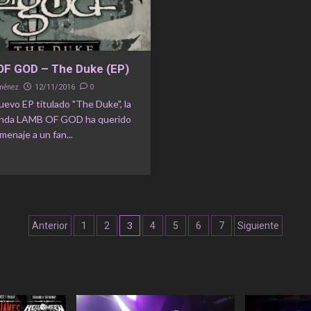
F GOD – The Duke (EP)
iménez
0
12/11/2016
evo EP titulado "The Duke", la
anda LAMB OF GOD ha querido
menaje a un fan...
Navegación
3
Anterior
1
2
4
5
6
7
Siguiente
de
entradas