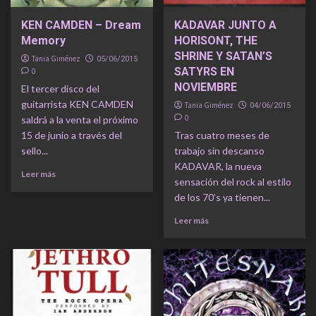
KEN CAMDEN – Dream
KADAVAR JUNTO A
Memory
HORISONT, THE
SHRINE Y SATAN’S
Tania Giménez
05/06/2015
SATYRS EN
0
NOVIEMBRE
El tercer disco del
guitarrista KEN CAMDEN
Tania Giménez
04/06/2015
0
saldrá a la venta el próximo
15 de junio a través del
Tras cuatro meses de
sello...
trabajo sin descanso
KADAVAR, la nueva
Leer más
sensación del rock al estilo
de los 70’s ya tienen...
Leer más