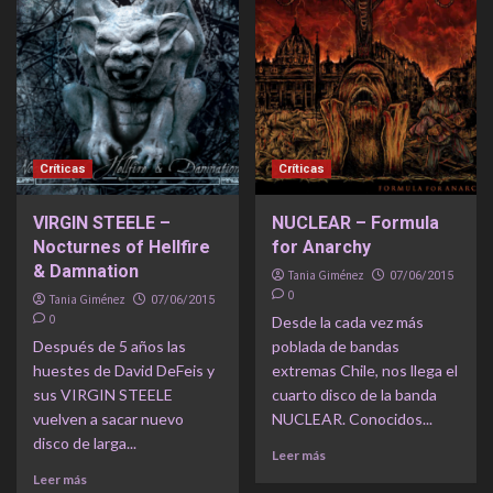
Críticas
Críticas
VIRGIN STEELE –
NUCLEAR – Formula
Nocturnes of Hellfire
for Anarchy
& Damnation
Tania Giménez
07/06/2015
0
Tania Giménez
07/06/2015
0
Desde la cada vez más
Después de 5 años las
poblada de bandas
huestes de David DeFeis y
extremas Chile, nos llega el
sus VIRGIN STEELE
cuarto disco de la banda
vuelven a sacar nuevo
NUCLEAR. Conocidos...
disco de larga...
Leer más
Leer más