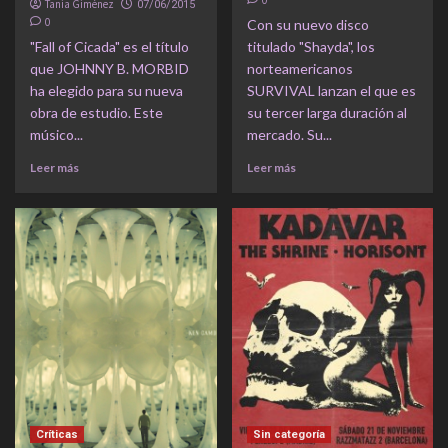
0
Tania Giménez
07/06/2015
0
Con su nuevo disco
"Fall of Cicada" es el título
titulado "Shayda", los
que JOHNNY B. MORBID
norteamericanos
ha elegido para su nueva
SURVIVAL lanzan el que es
obra de estudio. Este
su tercer larga duración al
músico...
mercado. Su...
Leer más
Leer más
Críticas
Sin categoría