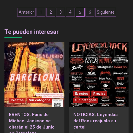
Navegación
5
Anterior
1
2
3
4
6
Siguiente
de
entradas
Te pueden interesar
Eventos
Previas
Eventos
Sin categoría
Sin categoría
EVENTOS: Fans de
NOTICIAS: Leyendas
Michael Jackson se
del Rock reajusta su
citarán el 25 de Junio
cartel