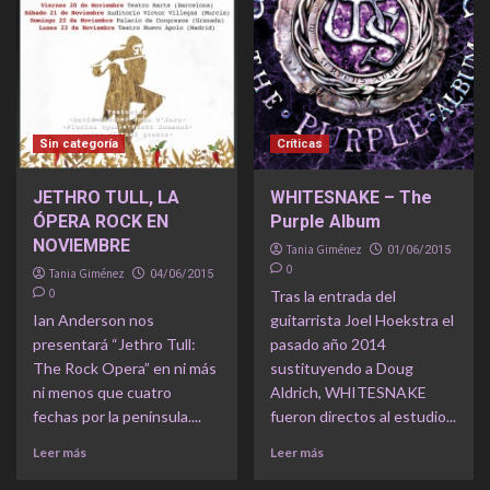
Sin categoría
Críticas
JETHRO TULL, LA
WHITESNAKE – The
ÓPERA ROCK EN
Purple Album
NOVIEMBRE
Tania Giménez
01/06/2015
0
Tania Giménez
04/06/2015
0
Tras la entrada del
Ian Anderson nos
guitarrista Joel Hoekstra el
presentará “Jethro Tull:
pasado año 2014
The Rock Opera” en ni más
sustituyendo a Doug
ni menos que cuatro
Aldrich, WHITESNAKE
fechas por la península....
fueron directos al estudio...
Leer más
Leer más