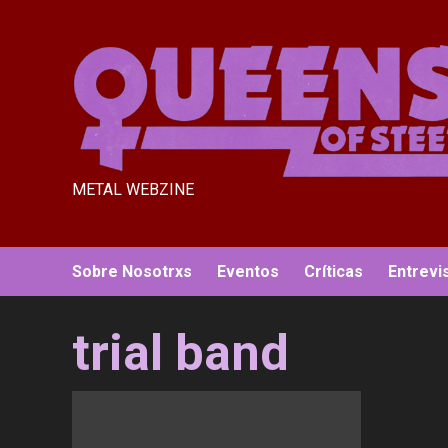
Saltar
al
contenido
METAL WEBZINE
Sobre Nosotrxs
Eventos
Críticas
Entrevi
trial band