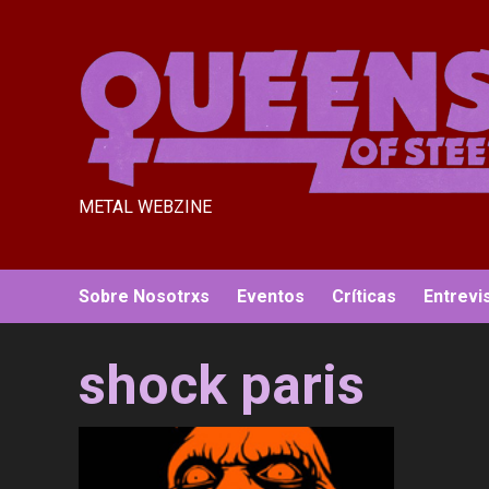
Saltar
al
contenido
METAL WEBZINE
Sobre Nosotrxs
Eventos
Críticas
Entrevi
shock paris