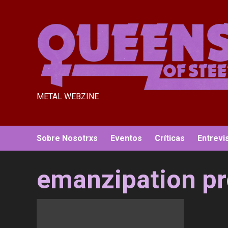
Saltar
al
contenido
METAL WEBZINE
Sobre Nosotrxs
Eventos
Críticas
Entrevi
emanzipation pr