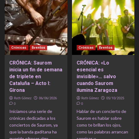
Crónicas
Eventos
Crónicas
Eventos
CRÓNICA: Saurom
CRÓNICA: «Lo
inicia un fin de semana
esencial es
de triplete en
invisible»… salvo
Cataluña – Acto I:
cuando Saurom
Girona
ilumina Zaragoza
Ruth Gómez
Ruth Gómez
06/06/2026
05/10/2025
0
0
Iniciamos una serie de
Hablar de un concierto de
crónicas dedicadas a los
Saurom es hablar sobre
conciertos de Saurom, ya
como te brillan los ojos,
que la banda gaditana ha
como las palabras arrancan
querido ofrecer algo...
sonrisas y...