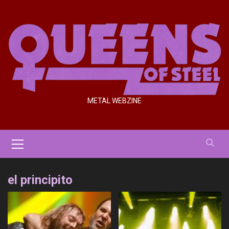
Saltar
al
contenido
METAL WEBZINE
Menú
primario
el principito