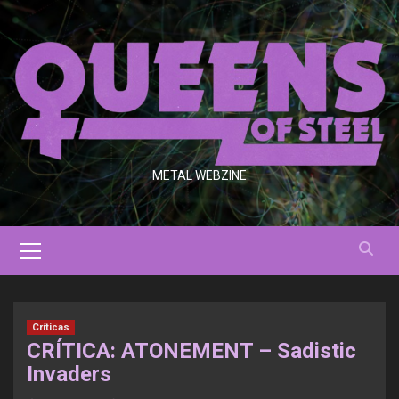
Saltar
al
contenido
METAL WEBZINE
Menú
primario
Críticas
CRÍTICA: ATONEMENT – Sadistic
Invaders