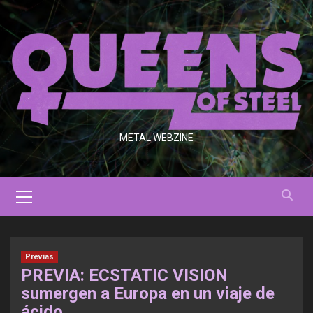
Saltar
al
contenido
METAL WEBZINE
Menú
primario
Previas
PREVIA: ECSTATIC VISION
sumergen a Europa en un viaje de
ácido.