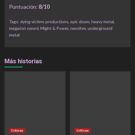
Puntuación:
8/10
Tags:
dying victims productions
,
epic doom
,
heavy metal
,
megaton sword
,
Might & Power
,
nwothm
,
underground
metal
Más historias
Críticas
Críticas