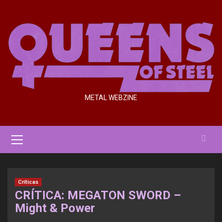
Saltar
al
contenido
METAL WEBZINE
Menú
primario
Críticas
CRÍTICA: MEGATON SWORD –
Might & Power