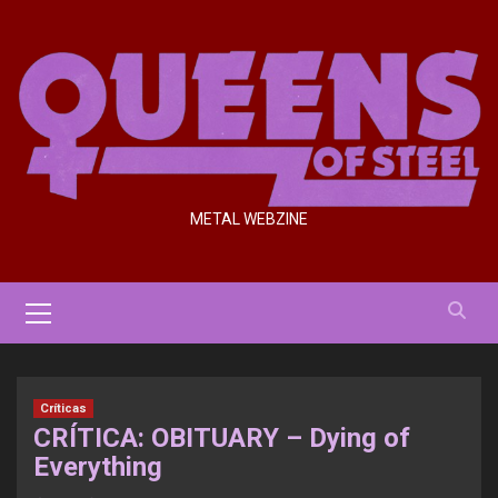
Saltar
al
contenido
METAL WEBZINE
Menú
primario
Críticas
CRÍTICA: OBITUARY – Dying of
Everything