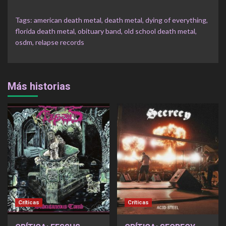
Tags:
american death metal
,
death metal
,
dying of everything
,
florida death metal
,
obituary band
,
old school death metal
,
osdm
,
relapse records
Más historias
Críticas
Críticas