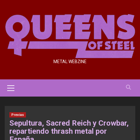
Saltar
al
contenido
METAL WEBZINE
Menú
primario
Previas
Sepultura, Sacred Reich y Crowbar,
repartiendo thrash metal por
España