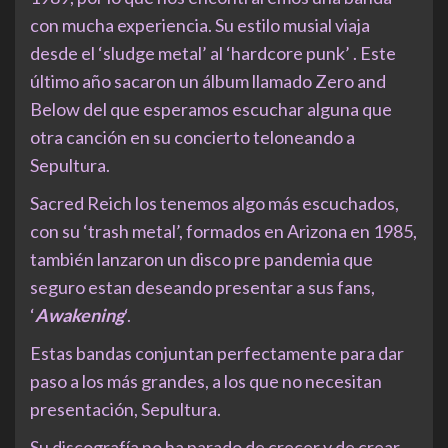
con mucha experiencia. Su estilo musial viaja
desde el ‘sludge metal’ al ‘hardcore punk’ . Este
último año sacaron un álbum llamado Zero and
Below del que esperamos escuchar alguna que
otra canción en su concierto teloneando a
Sepultura.
Sacred Reich los tenemos algo más escuchados,
con su ‘trash metal’, formados en Arizona en 1985,
también lanzaron un disco pre pandemia que
seguro estan deseando presentar a sus fans,
‘
Awakening
‘.
Estas bandas conjuntan perfectamente para dar
paso a los más grandes, a los que no necesitan
presentación, Sepultura.
Su discografía no ha parado de crecer y de crear