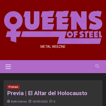
Saltar
al
contenido
METAL WEBZINE
Menú
primario
Previas
Previa | El Altar del Holocausto
Ruth Gómez
02/05/2022
0