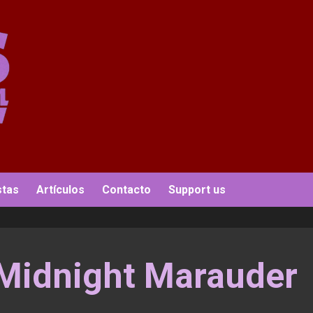
stas
Artículos
Contacto
Support us
idnight Marauder