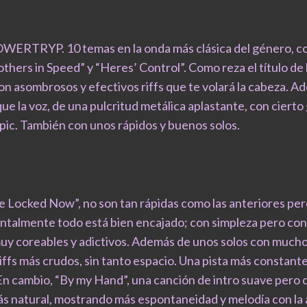
OWERTRYP. 10 temas en la onda más clásica del género, c
hers in Speed” y “Heres’ Control”. Como reza el título de 
on asombrosos y efectivos riffs que te volará la cabeza. A
ue la voz, de una pulcritud metálica aplastante, con cierto 
c. También con unos rápidos y buenos solos.
e Locked Now”, no son tan rápidas como las anteriores pero
entalmente todo está bien encajado; con simpleza pero con
muy coreables y adictivos. Además de unos solos con mucho
ffs más crudos, sin tanto espacio. Una pista más constant
. En cambio, “By my Hand”, una canción de intro suave pero
más natural, mostrando más espontaneidad y melodía con la