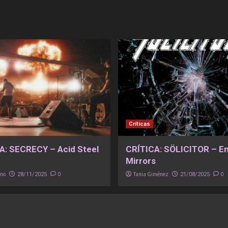
Críticas
A: SECRECY – Acid Steel
CRÍTICA: SÖLICITOR – E
Mirrors
eno
0
Tania Giménez
0
28/11/2025
21/08/2025