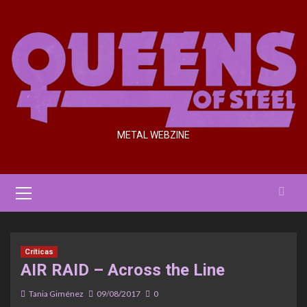
Saltar
al
contenido
METAL WEBZINE
Menú
primario
Críticas
AIR RAID – Across the Line
Tania Giménez
09/08/2017
0