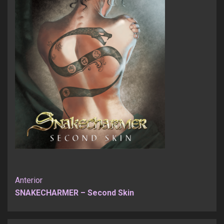
Seguir
Anterior
SNAKECHARMER – Second Skin
leyendo