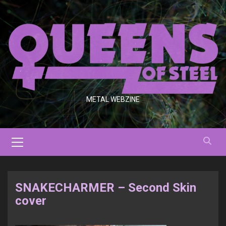
Saltar
al
contenido
METAL WEBZINE
Menú
primario
SNAKECHARMER – Second Skin
cover