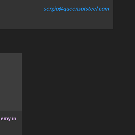
sergio@queensofsteel.com
nemy in