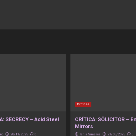
Críticas
A: SECRECY – Acid Steel
CRÍTICA: SÖLICITOR – E
Mirrors
eno
0
Tania Giménez
0
28/11/2025
21/08/2025