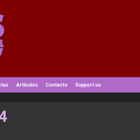
stas
Artículos
Contacto
Support us
4