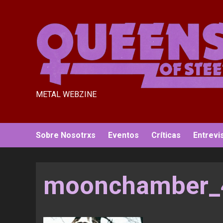
Saltar
al
contenido
METAL WEBZINE
Sobre Nosotrxs
Eventos
Críticas
Entrevi
moonchamber_