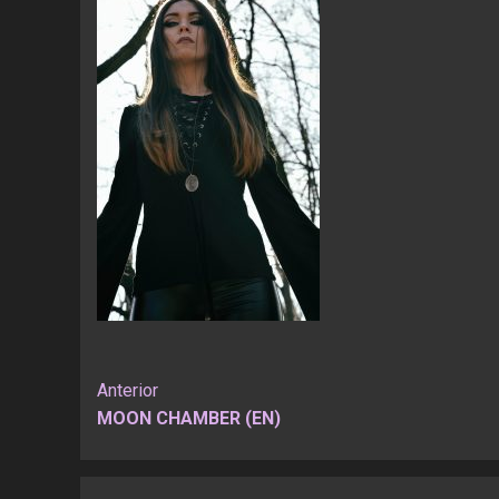
Seguir
Anterior
MOON CHAMBER (EN)
leyendo