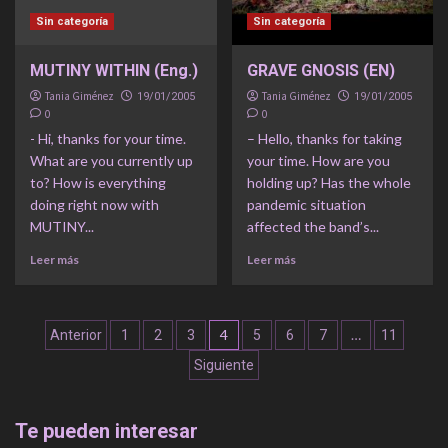
Sin categoría
Sin categoría
MUTINY WITHIN (Eng.)
GRAVE GNOSIS (EN)
Tania Giménez
Tania Giménez
19/01/2005
19/01/2005
0
0
- Hi, thanks for your time.
– Hello, thanks for taking
What are you currently up
your time. How are you
to? How is everything
holding up? Has the whole
doing right now with
pandemic situation
MUTINY...
affected the band’s...
Leer más
Leer más
Navegación
4
…
Anterior
1
2
3
5
6
7
11
de
Siguiente
entradas
Te pueden interesar