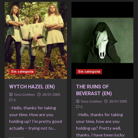
Sin categoría
Sin categoría
WYTCH HAZEL (EN)
THE RUINS OF
BEVERAST (EN)
Tania Giménez
20/01/2005
0
Tania Giménez
20/01/2005
0
- Hello, thanks for taking
your time. How are you
- Hello, thanks for taking
holding up? I’m pretty good
your time, how are you
actually – trying not to...
holding up? Pretty well,
thanks. I have been lucky