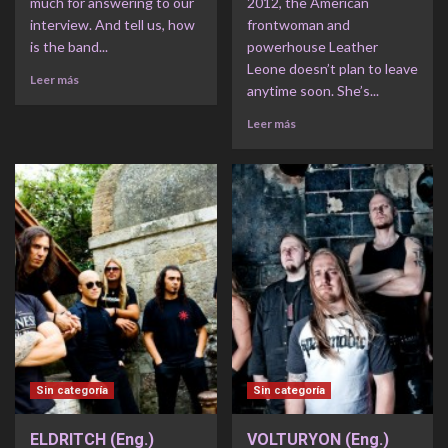
much for answering to our
2012, the American
interview. And tell us, how
frontwoman and
is the band...
powerhouse Leather
Leone doesn’t plan to leave
Leer más
anytime soon. She’s...
Leer más
Sin categoría
Sin categoría
ELDRITCH (Eng.)
VOLTURYON (Eng.)