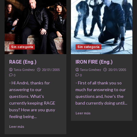
Sin categoría
Sin categoría
RAGE (Eng.)
IRON FIRE (Eng.)
Tania Giménez
Tania Giménez
20/01/2005
20/01/2005
0
0
- Hi André, thanks for
- First of all thank you so
answering to our
much for answreing to our
questions. What's
questions and, how's the
currently keeping RAGE
band currently doing until...
busy? How are you gusy
Leer más
feeling being...
Leer más