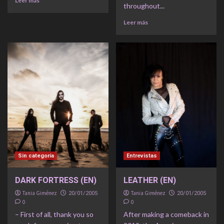
Leer más
throughout...
Leer más
Sin categoría
Entrevistas
DARK FORTRESS (EN)
LEATHER (EN)
Tania Giménez
Tania Giménez
20/01/2005
20/01/2005
0
0
– First of all, thank you so
After making a comeback in