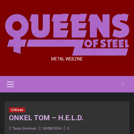
Saltar
al
contenido
METAL WEBZINE
Menú
primario
Críticas
ONKEL TOM – H.E.L.D.
Tania Giménez
10/08/2014
0